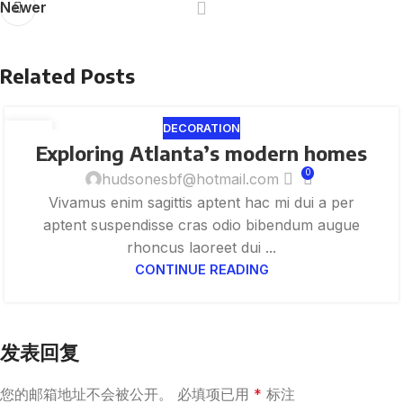
Newer
Related Posts
DECORATION
27
Exploring Atlanta’s modern homes
8 月
0
hudsonesbf@hotmail.com
Vivamus enim sagittis aptent hac mi dui a per
aptent suspendisse cras odio bibendum augue
rhoncus laoreet dui ...
CONTINUE READING
发表回复
您的邮箱地址不会被公开。
必填项已用
*
标注