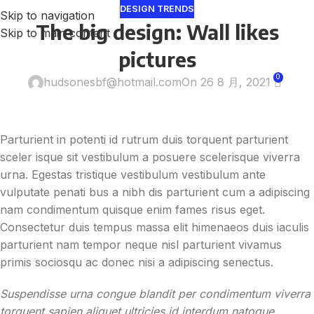
DESIGN TRENDS
Skip to navigation
The big design: Wall likes
Skip to main content
pictures
0
hudsonesbf@hotmail.com
On 26 8 月, 2021
Parturient in potenti id rutrum duis torquent parturient
sceler isque sit vestibulum a posuere scelerisque viverra
urna. Egestas tristique vestibulum vestibulum ante
vulputate penati bus a nibh dis parturient cum a adipiscing
nam condimentum quisque enim fames risus eget.
Consectetur duis tempus massa elit himenaeos duis iaculis
parturient nam tempor neque nisl parturient vivamus
primis sociosqu ac donec nisi a adipiscing senectus.
Suspendisse urna congue blandit per condimentum viverra
torquent sapien aliquet ultricies id interdum natoque